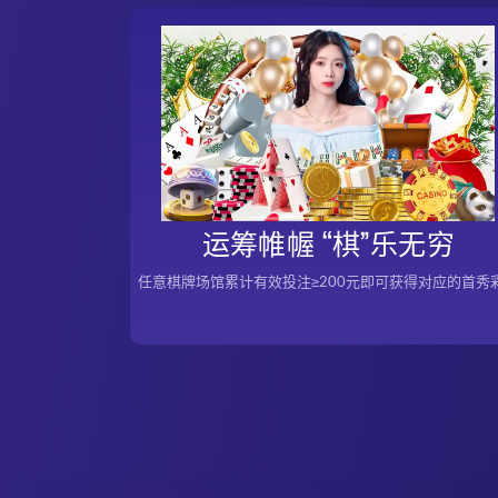
运筹帷幄 “棋”乐无穷
：2022年6月20日00:00:00起
活动时间
：棋开得胜
活动内容
活动期间，此前从未在任意棋牌场馆进行过投注的会
员，当日任意棋牌场馆累计有效投注≥200元即可获得
运筹帷幄 “棋”乐无穷
对应的首秀彩金。
任意棋牌场馆累计有效投注≥200元即可获得对应的首秀