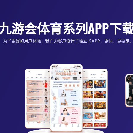
九游会体育系列APP下
为了更好的用户体验，我们为客户设计了独立的APP，更快，更稳定