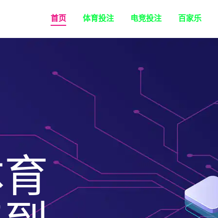
首页
体育投注
电竞投注
百家乐
体育