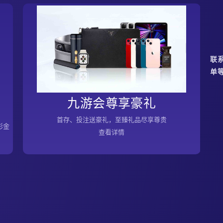
九游会尊享豪礼
由于国内疫情的加剧，礼品的运输会加大病毒的传播，
为了您的安全及给您贴心的服务现首存豪礼将折换为彩
联
金的方式进行发放，仅需6倍有效流水即可出款（如有
单
任何问题请您咨询7*24小时在线客服）。
此优惠与【首存红利1倍水】【首存8388元等您拿】
九游会尊享豪礼
共享，每位首存会员仅可申请一次豪礼的折换彩金（例
如：会员首存金额达到20万元即可领取【iPhone 13
首存、投注送豪礼，至臻礼品尽享尊贵
256g】豪礼的折换彩金6888元）。
彩金
查看详情