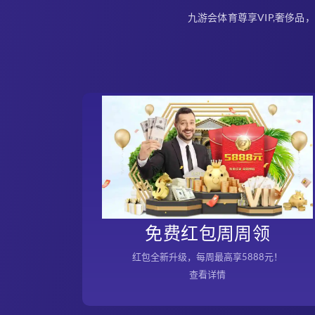
九游会体育尊享VIP,奢侈
免费红包周周领
2022年1月3日00:00:00-长期
活动时间：
九游会全体会员
活动对象：
感恩回馈！九游会尊享VIP红包全新改版升
活动内容：
级，免费红包周周送更多！
免费红包周周领
红包领取要求详情见APP内
红包全新升级，每周最高享5888元！
查看详情