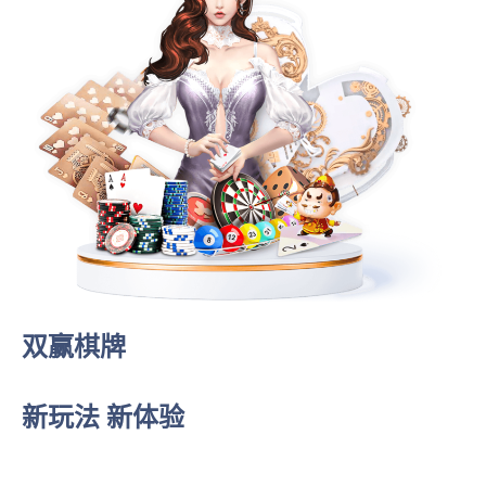
双赢棋牌
新玩法 新体验