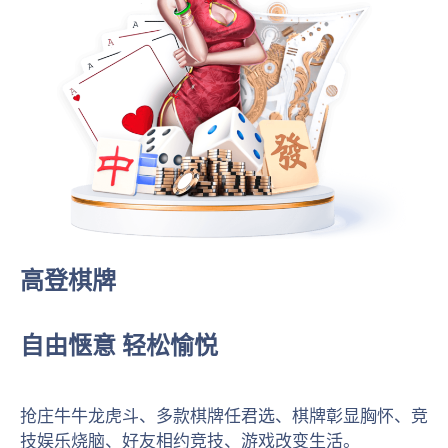
高登棋牌
自由惬意 轻松愉悦
抢庄牛牛龙虎斗、多款棋牌任君选、棋牌彰显胸怀、竞
技娱乐烧脑、好友相约竞技、游戏改变生活。