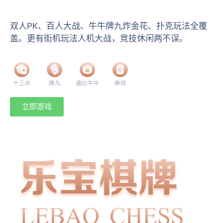
双人PK、百人大战、牛牛牌九炸金花、扑克玩法全覆
盖。更有街机玩法人机大战，竞技休闲两不误。
立即游戏