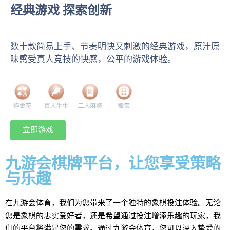
经典游戏 探索创新
数十款简易上手、节奏明快又刺激的经典游戏，原汁原
味感受真人竞技的快感，公平的游戏体验。
立即游戏
九游会棋牌平台，让您享受策略
与乐趣
在九游会体育，我们为您带来了一个独特的象棋投注体验。无论
您是象棋的忠实爱好者，还是希望通过投注增添乐趣的玩家，我
们的平台将满足您的需求。通过九游会体育，您可以深入挚爱的